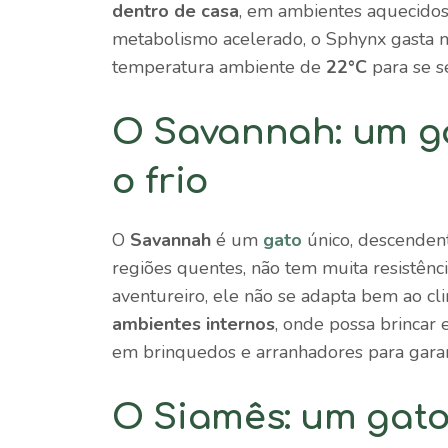
dentro de casa
, em ambientes aquecidos
metabolismo acelerado, o Sphynx gasta m
temperatura ambiente de
22°C
para se se
O Savannah: um ga
o frio
O
Savannah
é um
gato
único, descendent
regiões quentes, não tem muita resistênc
aventureiro, ele não se adapta bem ao cli
ambientes internos
, onde possa brincar
em brinquedos e arranhadores para garant
O Siamês: um gato