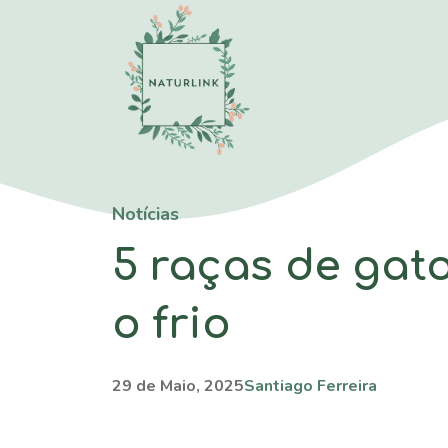
Saltar
para
o
conteúdo
Notícias
5 raças de gat
o frio
29 de Maio, 2025
Santiago Ferreira