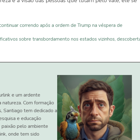
ureza e à visão das pessoas que lutam pelo vale, ele se
 continuar correndo após a ordem de Trump na véspera de
icativos sobre transbordamento nos estados vizinhos, descobert
urlink e um ardente
a natureza. Com formação
s, Santiago tem dedicado a
 pesquisa e educação
 paixão pelo ambiente
ink, onde tem sido