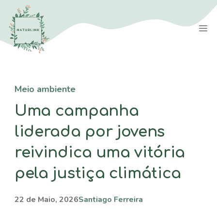
Saltar
para
M
o
conteúdo
Meio ambiente
Uma campanha
liderada por jovens
reivindica uma vitória
pela justiça climática
22 de Maio, 2026
Santiago Ferreira