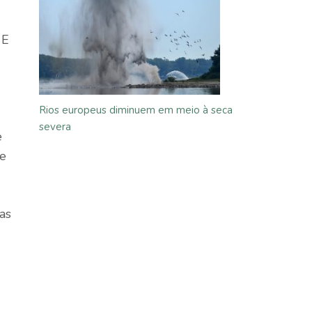
 E
Rios europeus diminuem em meio à seca
severa
e
te
as