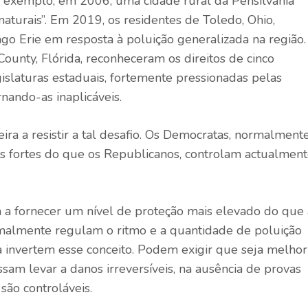
or exemplo, em 2006, uma cidade rural da Pensilvânia
aturais”. Em 2019, os residentes de Toledo, Ohio,
go Erie em resposta à poluição generalizada na região.
unty, Flórida, reconheceram os direitos de cinco
gislaturas estaduais, fortemente pressionadas pelas
rnando-as inaplicáveis.
eira a resistir a tal desafio. Os Democratas, normalment
is fortes do que os Republicanos, controlam actualmen
m a fornecer um nível de proteção mais elevado do que 
malmente regulam o ritmo e a quantidade de poluição
za invertem esse conceito. Podem exigir que seja melhor
ssam levar a danos irreversíveis, na ausência de provas
são controláveis.