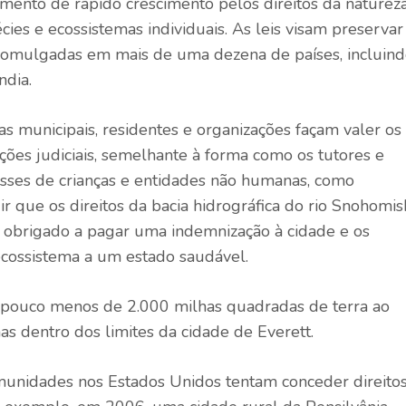
mento de rápido crescimento pelos direitos da naturez
cies e ecossistemas individuais. As leis visam preservar
romulgadas em mais de uma dezena de países, incluin
ndia.
as municipais, residentes e organizações façam valer os
ações judiciais, semelhante à forma como os tutores e
esses de crianças e entidades não humanas, como
r que os direitos da bacia hidrográfica do rio Snohomis
r obrigado a pagar uma indemnização à cidade e os
 ecossistema a um estado saudável.
a pouco menos de 2.000 milhas quadradas de terra ao
nas dentro dos limites da cidade de Everett.
munidades nos Estados Unidos tentam conceder direito