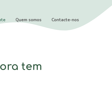
nte
Quem somos
Contacte-nos
gora tem