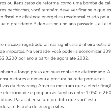
ros ou itens caros de reforma, como uma bomba de cal
res pechinchas, você também deve verificar se o que es
to fiscal de eficiência energética residencial
criado pela
 que o presidente Biden assinou no ano passado – a Lei 
 na caixa registradora, mas significará dinheiro extra d
o de impostos. Na verdade, você poderia economizar 30
S$ 3.200 por ano a partir de agora até 2032.
heiro a longo prazo em suas contas de eletricidade. A
 consumidores e diminui a procura na rede porque os
tivas da Rewireing America
mostram que a electrificaç
e electricidade e poupará às famílias entre 1.050 e 2.6
úblicos. Para saber se um produto que você está
ederal
e
Estrela de energia
sites.