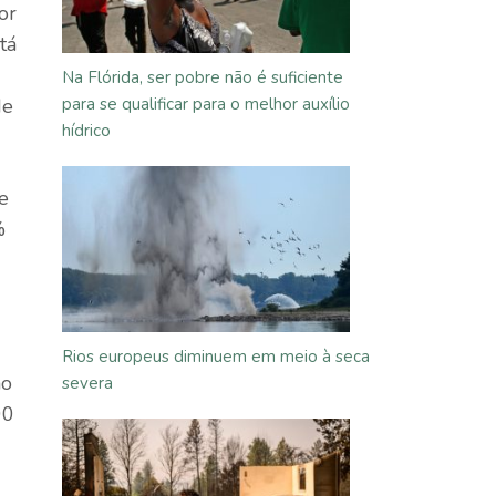
or
tá
Na Flórida, ser pobre não é suficiente
de
para se qualificar para o melhor auxílio
hídrico
e
%
Rios europeus diminuem em meio à seca
ão
severa
00