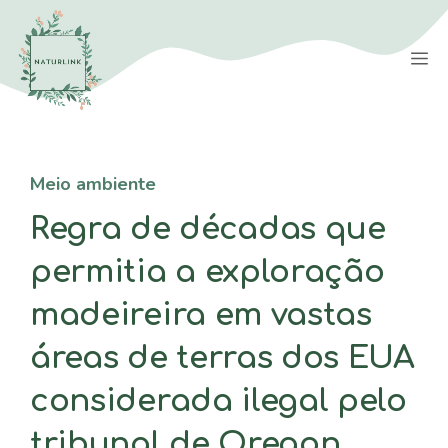
Saltar
para
M
o
conteúdo
Meio ambiente
Regra de décadas que
permitia a exploração
madeireira em vastas
áreas de terras dos EUA
considerada ilegal pelo
tribunal de Oregon