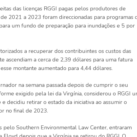
ceitas das licenças RGGI pagas pelos produtores de
os, de 2021 a 2023 foram direccionadas para programas 
m para um fundo de preparação para inundações e 5 por
utorizados a recuperar dos contribuintes os custos das
nte ascendiam a cerca de 2,39 dólares para uma fatura
o esse montante aumentado para 4,44 dólares.
ernador na semana passada depois de cumprir o seu
orme exigido pela lei da Virgínia, considerou o RGGI 
 e decidiu retirar o estado da iniciativa ao assumir o
r no final de 2023.
os pelo Southern Environmental Law Center, entraram
Floyd depois que a Virgínia se retirou do RGGI. O