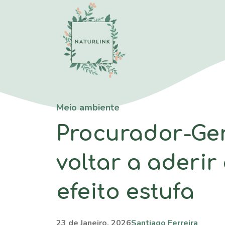
Saltar
para
o
conteúdo
Meio ambiente
Procurador-Ger
voltar a aderir
efeito estufa
23 de Janeiro, 2026
Santiago Ferreira