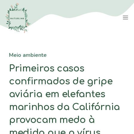
Saltar
para
M
o
conteúdo
Meio ambiente
Primeiros casos
confirmados de gripe
aviária em elefantes
marinhos da Califórnia
provocam medo à
medida que o vírus