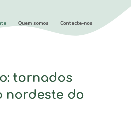
nte
Quem somos
Contacte-nos
o: tornados
o nordeste do