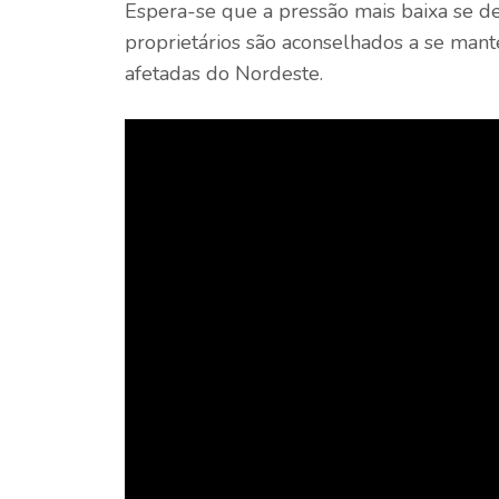
Espera-se que a pressão mais baixa se de
proprietários são aconselhados a se mant
afetadas do Nordeste.