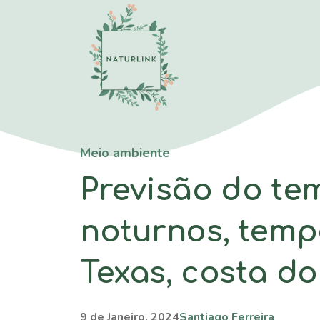
Saltar
para
o
conteúdo
Meio ambiente
Previsão do te
noturnos, tempe
Texas, costa do
9 de Janeiro, 2024
Santiago Ferreira