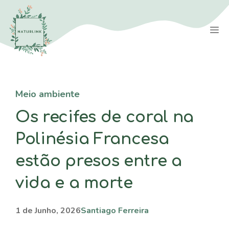
Saltar
para
M
o
conteúdo
Meio ambiente
Os recifes de coral na
Polinésia Francesa
estão presos entre a
vida e a morte
1 de Junho, 2026
Santiago Ferreira