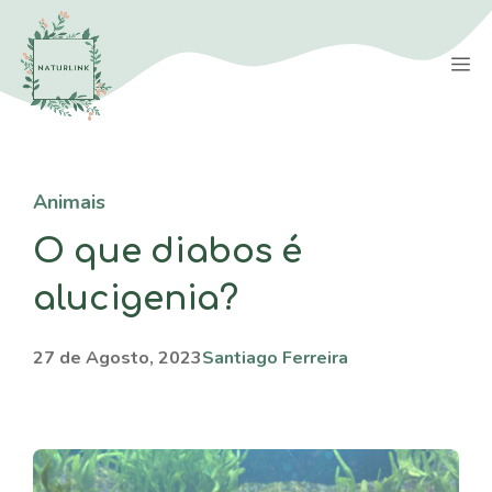
Saltar
para
M
o
conteúdo
Animais
O que diabos é
alucigenia?
27 de Agosto, 2023
Santiago Ferreira