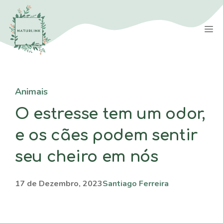
Saltar
para
M
o
conteúdo
Animais
O estresse tem um odor,
e os cães podem sentir
seu cheiro em nós
17 de Dezembro, 2023
Santiago Ferreira