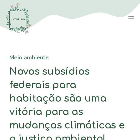
Saltar
para
M
o
conteúdo
Meio ambiente
Novos subsídios
federais para
habitação são uma
vitória para as
mudanças climáticas e
a justiça ambiental