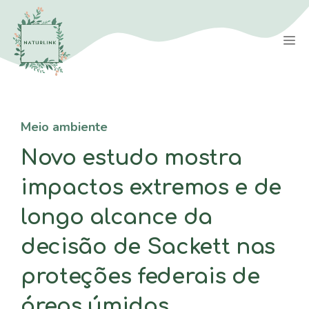
Saltar
para
M
o
conteúdo
Meio ambiente
Novo estudo mostra
impactos extremos e de
longo alcance da
decisão de Sackett nas
proteções federais de
áreas úmidas