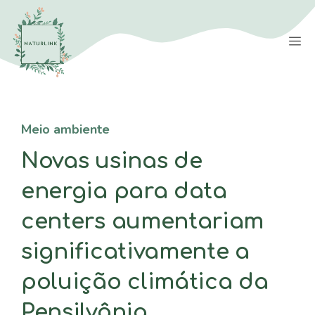
Saltar
para
M
o
conteúdo
Meio ambiente
Novas usinas de
energia para data
centers aumentariam
significativamente a
poluição climática da
Pensilvânia