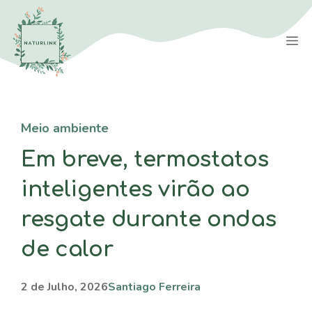
Saltar
para
M
o
conteúdo
Meio ambiente
Em breve, termostatos
inteligentes virão ao
resgate durante ondas
de calor
2 de Julho, 2026
Santiago Ferreira