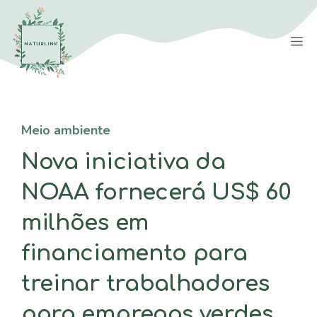
Saltar
para
M
o
conteúdo
Meio ambiente
Nova iniciativa da
NOAA fornecerá US$ 60
milhões em
financiamento para
treinar trabalhadores
para empregos verdes