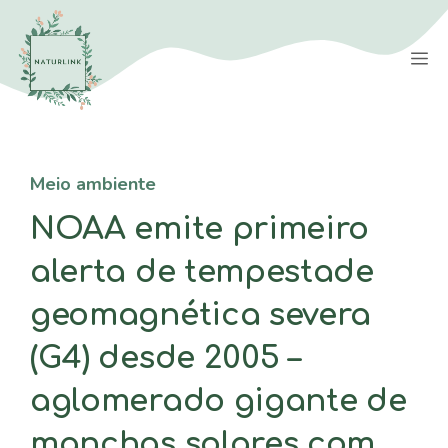
Saltar
para
M
o
conteúdo
Meio ambiente
NOAA emite primeiro
alerta de tempestade
geomagnética severa
(G4) desde 2005 –
aglomerado gigante de
manchas solares com