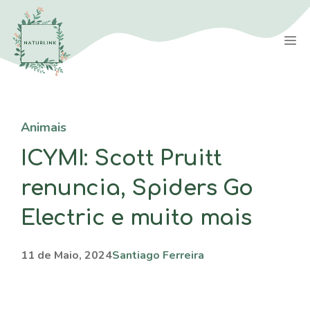
Saltar
para
M
o
conteúdo
Animais
ICYMI: Scott Pruitt
renuncia, Spiders Go
Electric e muito mais
11 de Maio, 2024
Santiago Ferreira