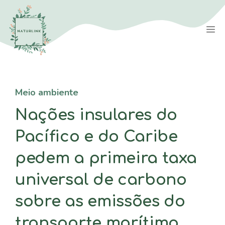
Saltar
para
M
o
conteúdo
Meio ambiente
Nações insulares do
Pacífico e do Caribe
pedem a primeira taxa
universal de carbono
sobre as emissões do
transporte marítimo