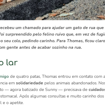
 recebeu um chamado para ajudar um
gato de rua
que
foi surpreendido pelo felino ruivo que, em vez de fugir
no seu colo, pedindo
carinho
. Para Thomas, ficou clar
com gente antes de acabar sozinho na rua.
o lar
migo
de quatro patas, Thomas entrou em contato com 
ência em
solidariedade
pelos animais abandonados. No
ato — agora batizado de Sunny — precisava de
cuidado
estomacal. Após algumas consultas e muito carinho dos
 e o apetite.