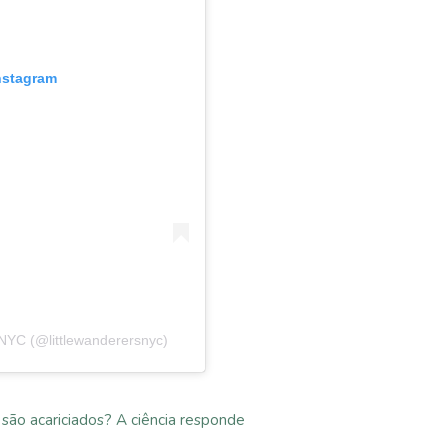
Instagram
 NYC (@littlewanderersnyc)
são acariciados? A ciência responde