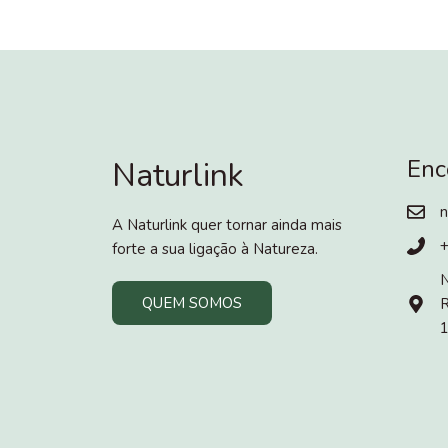
Enc
Naturlink
n
A Naturlink quer tornar ainda mais
forte a sua ligação à Natureza.
N
QUEM SOMOS
R
1