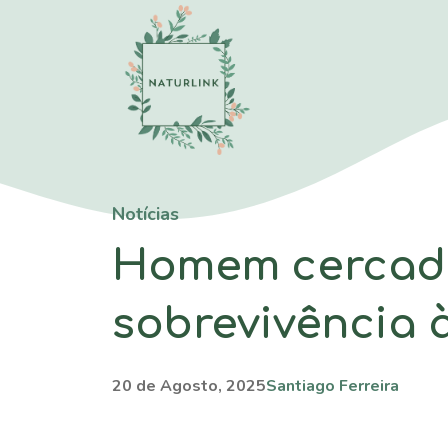
Saltar
para
o
conteúdo
Notícias
Homem cercado
sobrevivência 
20 de Agosto, 2025
Santiago Ferreira