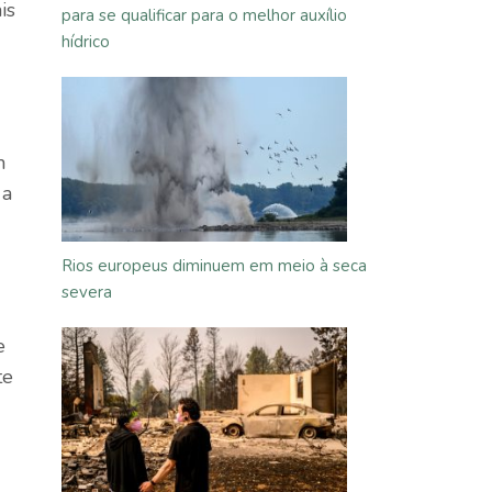
is
para se qualificar para o melhor auxílio
hídrico
m
 a
Rios europeus diminuem em meio à seca
severa
e
te