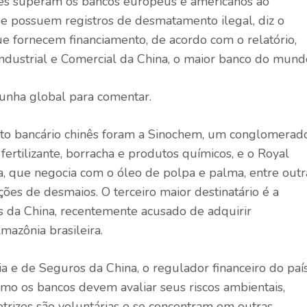
ses superam os bancos europeus e americanos ao
e possuem registros de desmatamento ilegal, diz o
que fornecem financiamento, de acordo com o relatório,
Industrial e Comercial da China, o maior banco do mund
nha global para comentar.
ento bancário chinês foram a Sinochem, um conglomerad
fertilizante, borracha e produtos químicos, e o Royal
, que negocia com o óleo de polpa e palma, entre outr
ões de desmaios. O terceiro maior destinatário é a
 da China, recentemente acusado de adquirir
mazônia brasileira.
 e de Seguros da China, o regulador financeiro do país
mo os bancos devem avaliar seus riscos ambientais,
etrizes são voluntárias e se concentram em outras