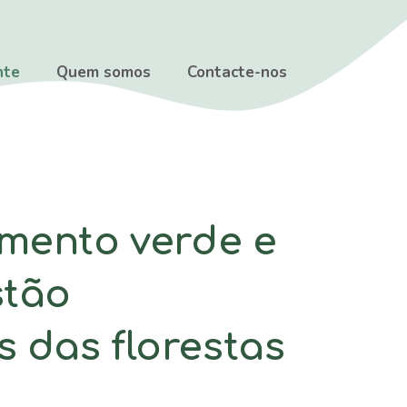
nte
Quem somos
Contacte-nos
amento verde e
stão
 das florestas