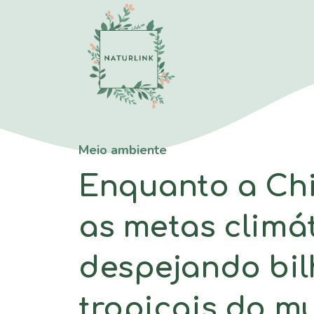
Saltar
para
o
conteúdo
Meio ambiente
Enquanto a Chi
as metas climá
despejando bil
tropicais do m