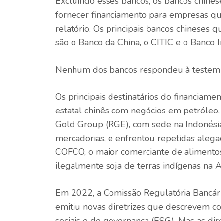
Excluindo esses bancos, os bancos chine
fornecer financiamento para empresas qu
relatório. Os principais bancos chineses 
são o Banco da China, o CITIC e o Banco 
Nenhum dos bancos respondeu à testemu
Os principais destinatários do financiam
estatal chinês com negócios em petróleo, 
Gold Group (RGE), com sede na Indonésia
mercadorias, e enfrentou repetidas alegaç
COFCO, o maior comerciante de alimentos
ilegalmente soja de terras indígenas na A
Em 2022, a Comissão Regulatória Bancária
emitiu novas diretrizes que descrevem co
sociais e de governança (ESG). Mas as dir