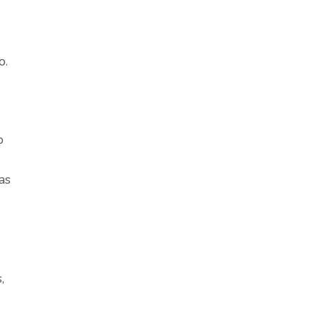
o.
o
as
,