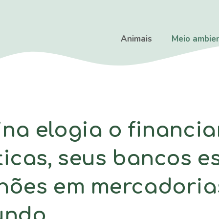
Animais
Meio ambie
na elogia o financi
ticas, seus bancos e
hões em mercadorias
undo