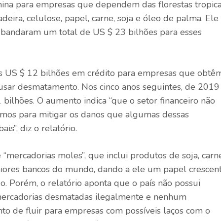
hina para empresas que dependem das florestas tropica
eira, celulose, papel, carne, soja e óleo de palma. Ele
s bandaram um total de US $ 23 bilhões para esses
s US $ 12 bilhões em crédito para empresas que obtê
ausar desmatamento. Nos cinco anos seguintes, de 2019
bilhões. O aumento indica “que o setor financeiro não
timos para mitigar os danos que algumas dessas
s”, diz o relatório.
“mercadorias moles”, que inclui produtos de soja, carn
aiores bancos do mundo, dando a ele um papel crescen
do. Porém, o relatório aponta que o país não possui
e mercadorias desmatadas ilegalmente e nenhum
o de fluir para empresas com possíveis laços com o