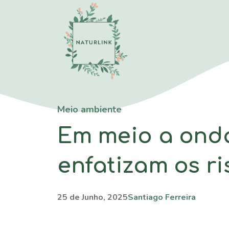
Saltar
para
o
conteúdo
Meio ambiente
Em meio a onda
enfatizam os r
25 de Junho, 2025
Santiago Ferreira