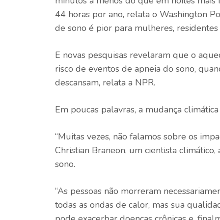
minutos a menos do que em noites mais f
44 horas por ano, relata o Washington Po
de sono é pior para mulheres, residentes 
E novas pesquisas revelaram que o aqu
risco de eventos de apneia do sono, qua
descansam, relata a NPR.
Em poucas palavras, a mudança climática 
“Muitas vezes, não falamos sobre os impa
Christian Braneon, um cientista climático
sono.
“As pessoas não morreram necessariament
todas as ondas de calor, mas sua qualidad
pode exacerbar doenças crônicas e, finalm