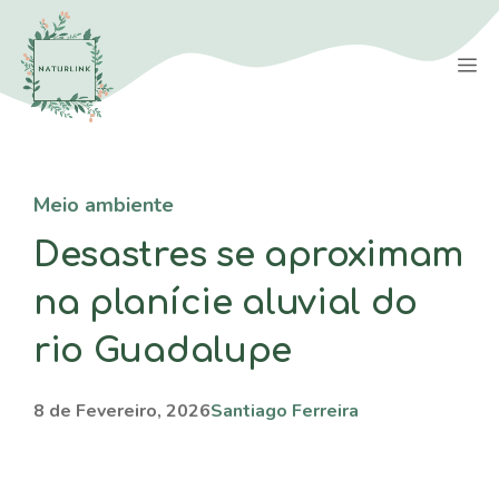
Saltar
para
M
o
conteúdo
Meio ambiente
Desastres se aproximam
na planície aluvial do
rio Guadalupe
8 de Fevereiro, 2026
Santiago Ferreira