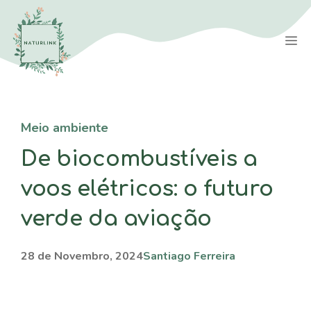
Saltar
para
M
o
conteúdo
Meio ambiente
De biocombustíveis a
voos elétricos: o futuro
verde da aviação
28 de Novembro, 2024
Santiago Ferreira