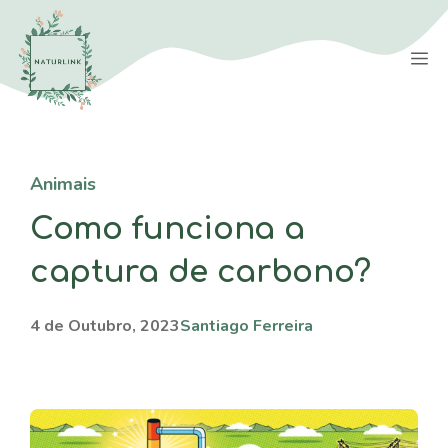
Saltar
para
M
o
conteúdo
Animais
Como funciona a
captura de carbono?
4 de Outubro, 2023
Santiago Ferreira