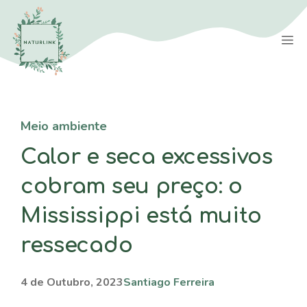
Saltar
para
M
o
conteúdo
Meio ambiente
Calor e seca excessivos
cobram seu preço: o
Mississippi está muito
ressecado
4 de Outubro, 2023
Santiago Ferreira