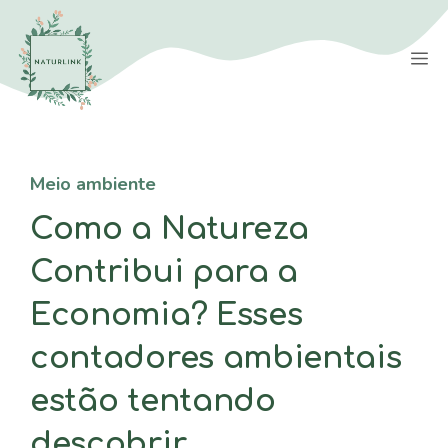
Saltar
para
M
o
conteúdo
Meio ambiente
Como a Natureza
Contribui para a
Economia? Esses
contadores ambientais
estão tentando
descobrir