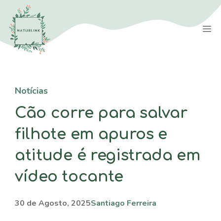
Saltar
para
M
o
conteúdo
Notícias
Cão corre para salvar
filhote em apuros e
atitude é registrada em
vídeo tocante
30 de Agosto, 2025
Santiago Ferreira