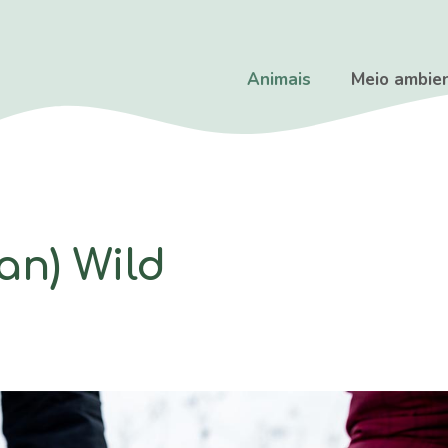
Animais
Meio ambie
an) Wild