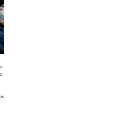
o,
lo
os