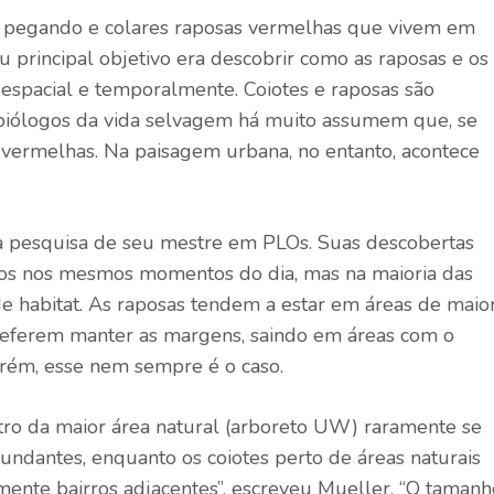
tá pegando e colares raposas vermelhas que vivem em
u principal objetivo era descobrir como as raposas e os
espacial e temporalmente. Coiotes e raposas são
s biólogos da vida selvagem há muito assumem que, se
s vermelhas. Na paisagem urbana, no entanto, acontece
 pesquisa de seu mestre em PLOs. Suas descobertas
vos nos mesmos momentos do dia, mas na maioria das
de habitat. As raposas tendem a estar em áreas de maio
referem manter as margens, saindo em áreas com o
rém, esse nem sempre é o caso.
ntro da maior área natural (arboreto UW) raramente se
ndantes, enquanto os coiotes perto de áreas naturais
nte bairros adjacentes”, escreveu Mueller. “O tamanh