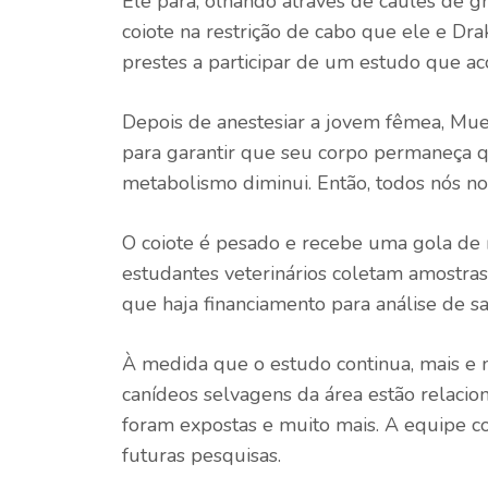
Ele para, olhando através de caules de g
coiote na restrição de cabo que ele e Dra
prestes a participar de um estudo que 
Depois de anestesiar a jovem fêmea, Mue
para garantir que seu corpo permaneça 
metabolismo diminui. Então, todos nós n
O coiote é pesado e recebe uma gola de 
estudantes veterinários coletam amostr
que haja financiamento para análise de s
À medida que o estudo continua, mais e 
canídeos selvagens da área estão relacio
foram expostas e muito mais. A equipe c
futuras pesquisas.