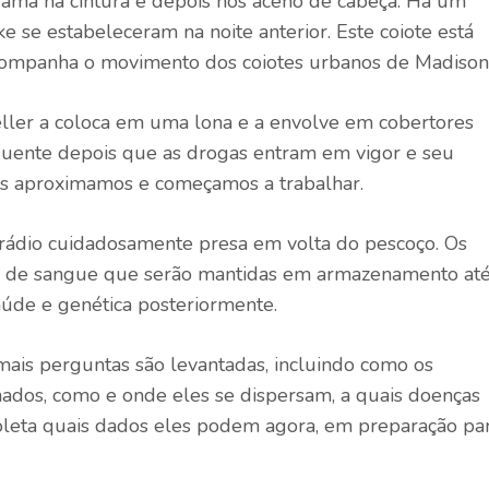
rama na cintura e depois nos aceno de cabeça. Há um
ke se estabeleceram na noite anterior. Este coiote está
acompanha o movimento dos coiotes urbanos de Madison
ller a coloca em uma lona e a envolve em cobertores
quente depois que as drogas entram em vigor e seu
os aproximamos e começamos a trabalhar.
rádio cuidadosamente presa em volta do pescoço. Os
as de sangue que serão mantidas em armazenamento at
aúde e genética posteriormente.
mais perguntas são levantadas, incluindo como os
nados, como e onde eles se dispersam, a quais doenças
oleta quais dados eles podem agora, em preparação pa