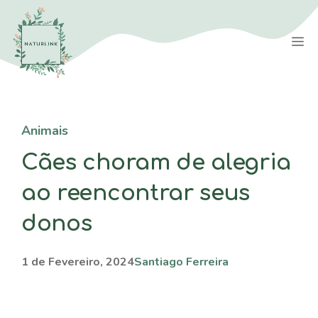
Saltar
para
M
o
conteúdo
Animais
Cães choram de alegria
ao reencontrar seus
donos
1 de Fevereiro, 2024
Santiago Ferreira