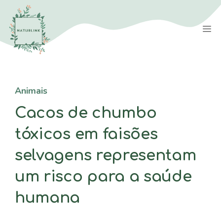
Saltar
para
M
o
conteúdo
Animais
Cacos de chumbo
tóxicos em faisões
selvagens representam
um risco para a saúde
humana