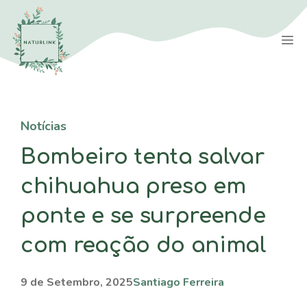
Saltar
para
M
o
conteúdo
Notícias
Bombeiro tenta salvar
chihuahua preso em
ponte e se surpreende
com reação do animal
9 de Setembro, 2025
Santiago Ferreira