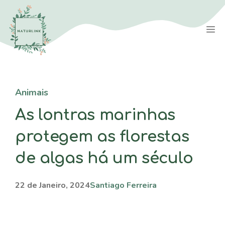
Saltar
para
M
o
conteúdo
Animais
As lontras marinhas
protegem as florestas
de algas há um século
22 de Janeiro, 2024
Santiago Ferreira