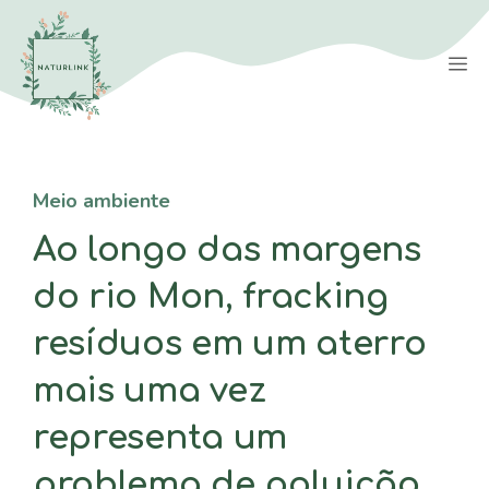
Saltar
para
M
o
conteúdo
Meio ambiente
Ao longo das margens
do rio Mon, fracking
resíduos em um aterro
mais uma vez
representa um
problema de poluição