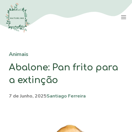
Saltar
para
M
o
conteúdo
Animais
Abalone: ​​Pan frito para
a extinção
7 de Junho, 2025
Santiago Ferreira