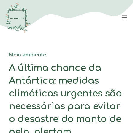
Saltar
para
M
o
conteúdo
Meio ambiente
A última chance da
Antártica: medidas
climáticas urgentes são
necessárias para evitar
o desastre do manto de
gelo, alertam