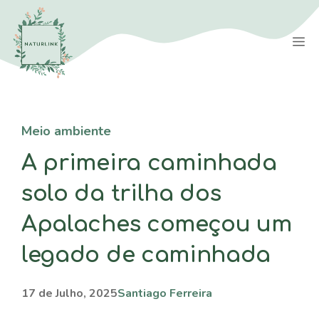
Saltar
para
M
o
conteúdo
Meio ambiente
A primeira caminhada
solo da trilha dos
Apalaches começou um
legado de caminhada
17 de Julho, 2025
Santiago Ferreira