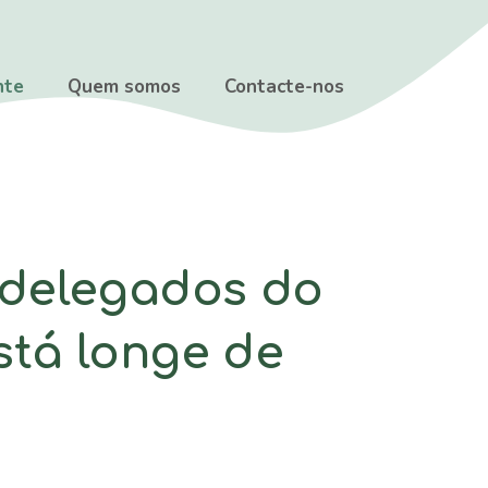
nte
Quem somos
Contacte-nos
 delegados do
stá longe de