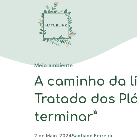
Saltar
para
o
conteúdo
Meio ambiente
A caminho da l
Tratado dos Plá
terminar”
2 de Maio, 2024
Santiago Ferreira