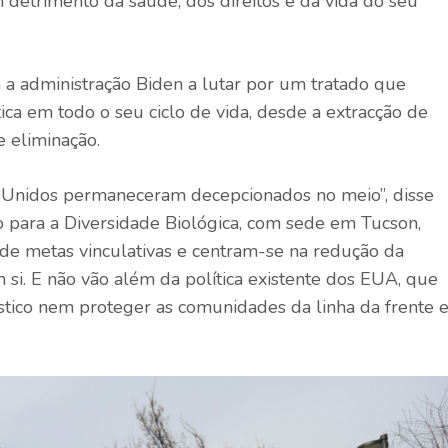
m detrimento da saúde, dos direitos e da vida do seu
a administração Biden a lutar por um tratado que
ica em todo o seu ciclo de vida, desde a extracção de
e eliminação.
s Unidos permaneceram decepcionados no meio”, disse
o para a Diversidade Biológica, com sede em Tucson,
de metas vinculativas e centram-se na redução da
 si. E não vão além da política existente dos EUA, que
stico nem proteger as comunidades da linha da frente e