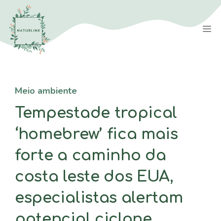
Saltar
para
M
o
conteúdo
Meio ambiente
Tempestade tropical
‘homebrew’ fica mais
forte a caminho da
costa leste dos EUA,
especialistas alertam
potencial ciclone