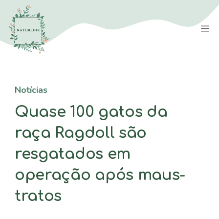
Saltar
para
M
o
conteúdo
Notícias
Quase 100 gatos da
raça Ragdoll são
resgatados em
operação após maus-
tratos