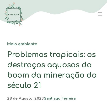
Saltar
para
M
o
conteúdo
Meio ambiente
Problemas tropicais: os
destroços aquosos do
boom da mineração do
século 21
28 de Agosto, 2023
Santiago Ferreira