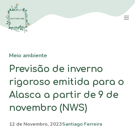
Saltar
para
M
o
conteúdo
Meio ambiente
Previsão de inverno
rigoroso emitida para o
Alasca a partir de 9 de
novembro (NWS)
12 de Novembro, 2023
Santiago Ferreira