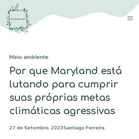
Saltar
para
M
o
conteúdo
Meio ambiente
Por que Maryland está
lutando para cumprir
suas próprias metas
climáticas agressivas
27 de Setembro, 2023
Santiago Ferreira