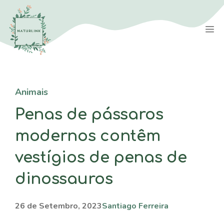
Saltar
para
M
o
conteúdo
Animais
Penas de pássaros
modernos contêm
vestígios de penas de
dinossauros
26 de Setembro, 2023
Santiago Ferreira