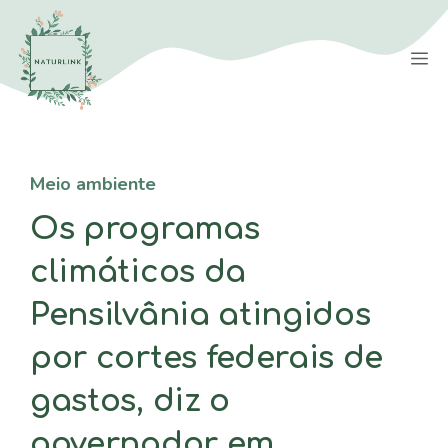
Saltar
para
M
o
conteúdo
Meio ambiente
Os programas
climáticos da
Pensilvânia atingidos
por cortes federais de
gastos, diz o
governador em