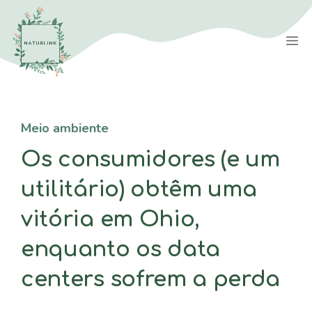
Saltar
para
M
o
conteúdo
Meio ambiente
Os consumidores (e um
utilitário) obtêm uma
vitória em Ohio,
enquanto os data
centers sofrem a perda