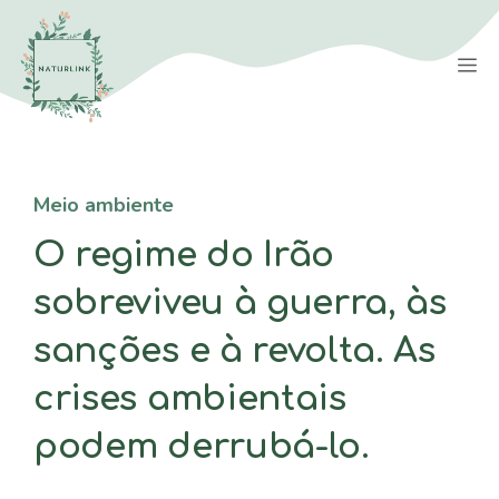
Saltar
para
M
o
conteúdo
Meio ambiente
O regime do Irão
sobreviveu à guerra, às
sanções e à revolta. As
crises ambientais
podem derrubá-lo.