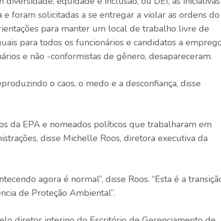
iversidade, equidade e inclusão, ou DEI, as iniciativas
 e foram solicitadas a se entregar a violar as ordens do
ientações para manter um local de trabalho livre de
guais para todos os funcionários e candidatos a emprego
inários e não -conformistas de gênero, desapareceram.
eproduzindo o caos, o medo e a desconfiança, disse
ios da EPA e nomeados políticos que trabalharam em
strações, disse Michelle Roos, diretora executiva da
tecendo agora é normal”, disse Roos. “Esta é a transiçã
gência de Proteção Ambiental”.
lo diretor interino do Escritório de Gerenciamento de