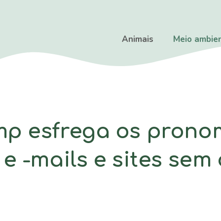
Animais
Meio ambie
mp esfrega os prono
e -mails e sites sem 