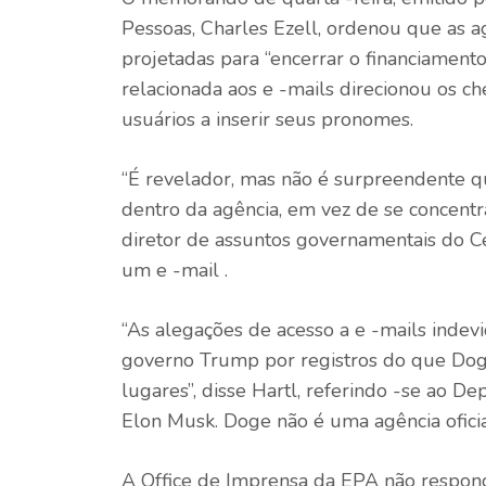
Pessoas, Charles Ezell, ordenou que as a
projetadas para “encerrar o financiamento
relacionada aos e -mails direcionou os c
usuários a inserir seus pronomes.
“É revelador, mas não é surpreendente qu
dentro da agência, em vez de se concentra
diretor de assuntos governamentais do Ce
um e -mail .
“As alegações de acesso a e -mails ind
governo Trump por registros do que Doge
lugares”, disse Hartl, referindo -se ao D
Elon Musk. Doge não é uma agência oficia
A Office de Imprensa da EPA não respon