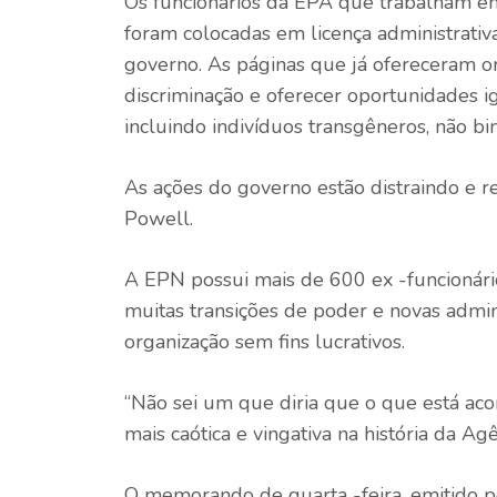
Os funcionários da EPA que trabalham em d
foram colocadas em licença administrativa
governo. As páginas que já ofereceram or
discriminação e oferecer oportunidades i
incluindo indivíduos transgêneros, não b
As ações do governo estão distraindo e r
Powell.
A EPN possui mais de 600 ex -funcionár
muitas transições de poder e novas admini
organização sem fins lucrativos.
“Não sei um que diria que o que está acon
mais caótica e vingativa na história da A
O memorando de quarta -feira, emitido pe